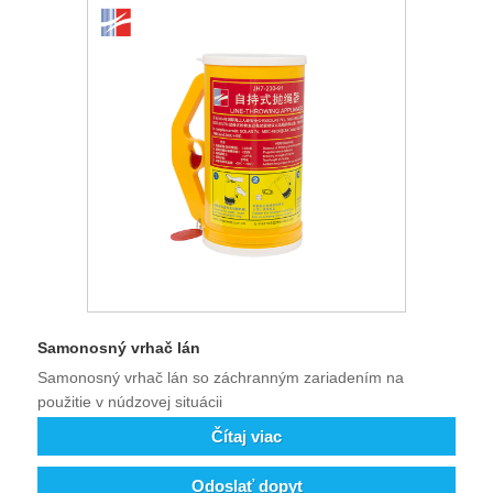
Samonosný vrhač lán
Samonosný vrhač lán so záchranným zariadením na
použitie v núdzovej situácii
Čítaj viac
Odoslať dopyt