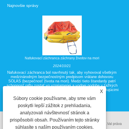
Najnovšie správy
Nafukovací záchranca záchrany životov na mori
2024/10/21
Nafukovací záchranca bol navrhnutý tak, aby vyhovoval všetkým
medzinárodným bezpečnostným predpisom vrátane dohovoru
SOLAS (bezpečnosť života na mori). Medzi tieto štandardy patrí
schopnosť raftu zostať vo vzpriamenej a vodnej podobe v ťažkých
poveternostných podmienkach, aj keď sú plne naložené cestujúcimi
X
a zariadeniami.
Súbory cookie používame, aby sme vám
poskytli lepší zážitok z prehliadania,
analyzovali návštevnosť stránok a
prispôsobili obsah. Používaním tejto stránky
Copyright @ 2018 Ningbo Zhenhua Elektrické vybavenie Co.ltd.Val práva
súhlasíte s naším používaním cookies.