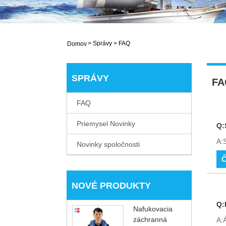
>
Správy
>
FAQ
Domov
SPRÁVY
FA
FAQ
Priemysel Novinky
Q:
A:
Novinky spoločnosti
Č
NOVÉ PRODUKTY
Q:
Nafukovacia
záchranná
A:Á