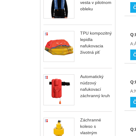
vesta v pilotnom
Č
obleku
TPU kompozitný
Q:
lepidla
A:Á
nafukovacia
životná plť
Č
Automatický
Q:
núdzový
nafukovací
A:N
záchranný kruh
Č
Záchranné
koleso s
Q:
vlastným