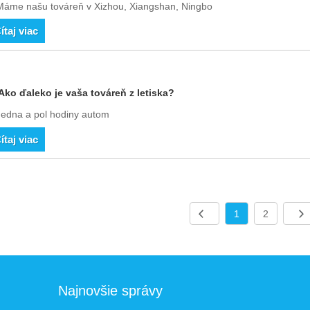
Máme našu továreň v Xizhou, Xiangshan, Ningbo
ítaj viac
Ako ďaleko je vaša továreň z letiska?
Jedna a pol hodiny autom
ítaj viac
1
2
Najnovšie správy