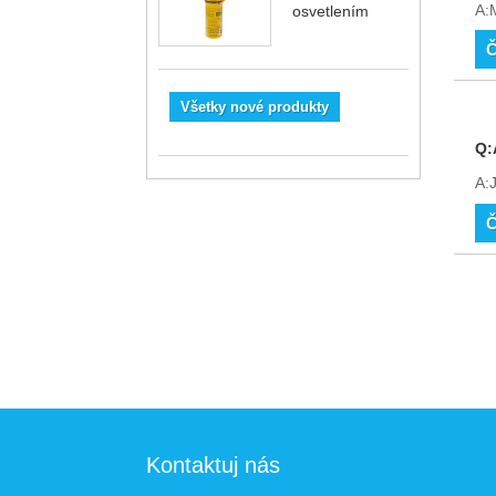
A:
osvetlením
Č
Všetky nové produkty
Q:
A:
Č
Kontaktuj nás