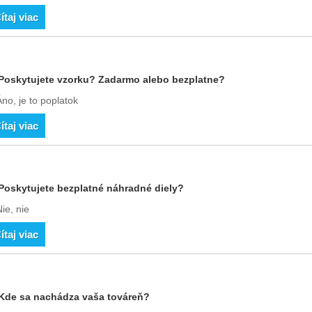
ítaj viac
Poskytujete vzorku? Zadarmo alebo bezplatne?
no, je to poplatok
ítaj viac
Poskytujete bezplatné náhradné diely?
ie, nie
ítaj viac
Kde sa nachádza vaša továreň?