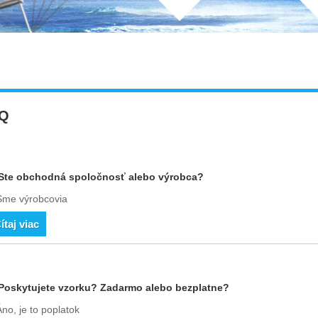
Q
Ste obchodná spoločnosť alebo výrobca?
Sme výrobcovia
ítaj viac
Poskytujete vzorku? Zadarmo alebo bezplatne?
no, je to poplatok