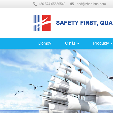
+86-574-65836542
nb8@zhen-hua.com
Domov
O nás
Produkty