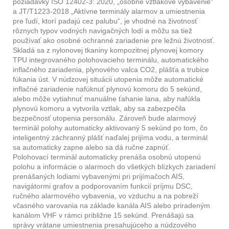
požiadavky ISO 12402-3: 2020, „osobné vztlakové vybavenie“
a JT/T1223-2018 „Aktívne terminály alarmov a umiestnenia
pre ľudí, ktorí padajú cez palubu“, je vhodné na životnosť
rôznych typov vodných navigačných lodí a môžu sa tiež
používať ako osobné ochranné zariadenie pre ležnú životnosť.
Skladá sa z nylonovej tkaniny kompozitnej plynovej komory
TPU integrovaného polohovacieho terminálu, automatického
inflačného zariadenia, plynového valca CO2, plášťa a trubice
fúkania úst. V núdzovej situácii utopenia môže automatické
inflačné zariadenie nafúknuť plynovú komoru do 5 sekúnd,
alebo môže vytiahnuť manuálne ťahanie lana, aby nafúkla
plynovú komoru a vytvorila vztlak, aby sa zabezpečila
bezpečnosť utopenia personálu. Zároveň bude alarmový
terminál polohy automaticky aktivovaný 5 sekúnd po tom, čo
inteligentný záchranný plášť naďalej prijíma vodu, a terminál
sa automaticky zapne alebo sa dá ručne zapnúť.
Polohovací terminál automaticky prenáša osobnú utopenú
polohu a informácie o alarmoch do všetkých blízkych zariadení
prenášaných lodiami vybavenými pri prijímačoch AIS,
navigátormi grafov a podporovaním funkcií príjmu DSC,
ručného alarmového vybavenia, vo vzduchu a na pobreží
včasného varovania na základe kanála AIS alebo priradeným
kanálom VHF v rámci približne 15 sekúnd. Prenášajú sa
správy vrátane umiestnenia presahujúceho a núdzového