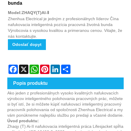
bunda
Model:ZHAQY(T)AI-Ⅱ
Zhenhua Electrical je jedným z profesionálnych líderov Čína
nafukovacia inteligentná pozícia pracovná životná bunda
Výrobcovia s vysokou kvalitou a primeranou cenou. Vitajte, že
nás kontaktujte.
Odoslať dopyt
Facebook
X
WhatsApp
Pinterest
LinkedIn
Share
Popis produktu
Ako jeden z profesionálnych vysoko kvalitných nafukovacích
výrobcov inteligentného polohovania pracovných prác, môžete
si byť istí, že si môžete kúpiť nafukovací inteligentný pracovný
pracovník polohovania od spoločnosti Zhenhua Electrical a my
vám ponúkneme najlepšiu službu po predaji a včasné dodanie.
Úvod produktu:
Zhaqy (T) Ai-II nafukovacia inteligentná práca Lifesjacket spĺňa