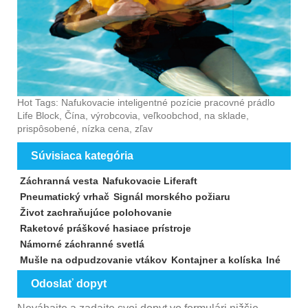
Hot Tags: Nafukovacie inteligentné pozície pracovné prádlo
Life Block, Čína, výrobcovia, veľkoobchod, na sklade,
prispôsobené, nízka cena, zľav
Súvisiaca kategória
Záchranná vesta
Nafukovacie Liferaft
Pneumatický vrhač
Signál morského požiaru
Život zachraňujúce polohovanie
Raketové práškové hasiace prístroje
Námorné záchranné svetlá
Mušle na odpudzovanie vtákov
Kontajner a kolíska
Iné
Odoslať dopyt