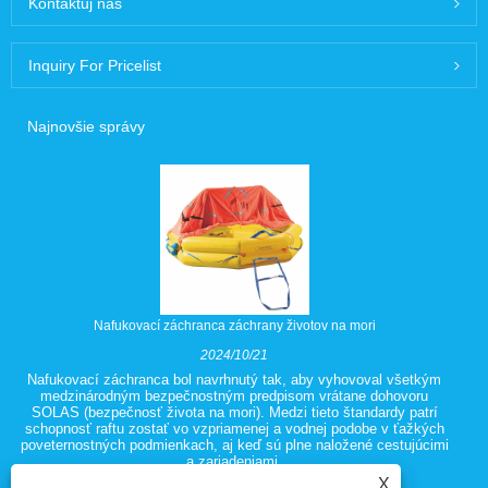
Kontaktuj nás
Inquiry For Pricelist
Najnovšie správy
Nafukovací záchranca záchrany životov na mori
2024/10/21
Nafukovací záchranca bol navrhnutý tak, aby vyhovoval všetkým
medzinárodným bezpečnostným predpisom vrátane dohovoru
SOLAS (bezpečnosť života na mori). Medzi tieto štandardy patrí
schopnosť raftu zostať vo vzpriamenej a vodnej podobe v ťažkých
poveternostných podmienkach, aj keď sú plne naložené cestujúcimi
a zariadeniami.
X